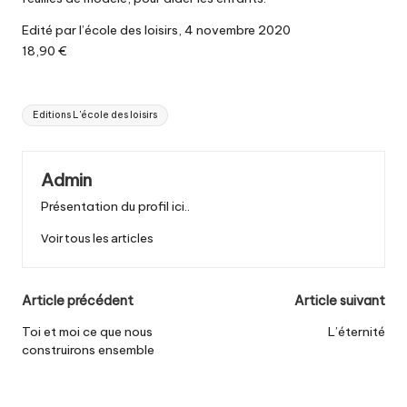
Edité par l’école des loisirs, 4 novembre 2020
18,90 €
Tags:
Editions L'école des loisirs
Admin
Présentation du profil ici..
Voir tous les articles
Post
Article précédent
Article suivant
navigation
Toi et moi ce que nous
L’éternité
construirons ensemble