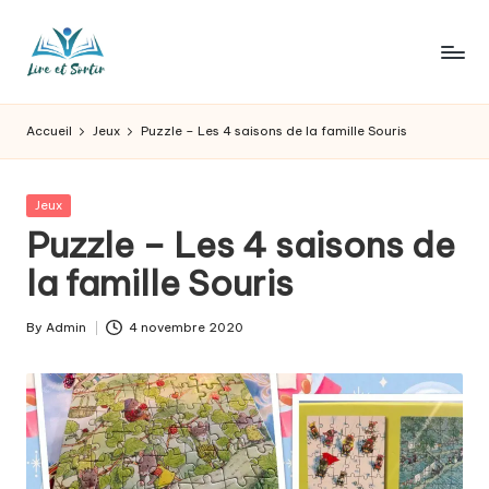
Skip
to
L
Des
content
livres
ir
Accueil
Jeux
Puzzle – Les 4 saisons de la famille Souris
pour
e
tous
les
e
Posted
Jeux
goûts,
in
Puzzle – Les 4 saisons de
t
des
sorties
la famille Souris
s
pour
o
tous
By
Admin
4 novembre 2020
Posted
les
r
by
jours.
t
ir