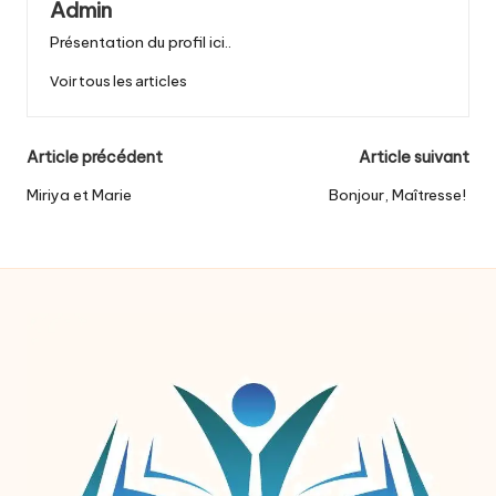
Admin
Présentation du profil ici..
Voir tous les articles
Post
Article précédent
Article suivant
navigation
Miriya et Marie
Bonjour, Maîtresse!