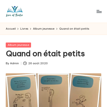
Skip
to
L
Des
content
livres
ir
Accueil
Livres
Album jeunesse
Quand on était petits
pour
e
tous
les
e
Posted
Album jeunesse
goûts,
in
Quand on était petits
t
des
sorties
s
By
Admin
26 août 2020
pour
Posted
o
tous
by
les
r
jours.
t
ir