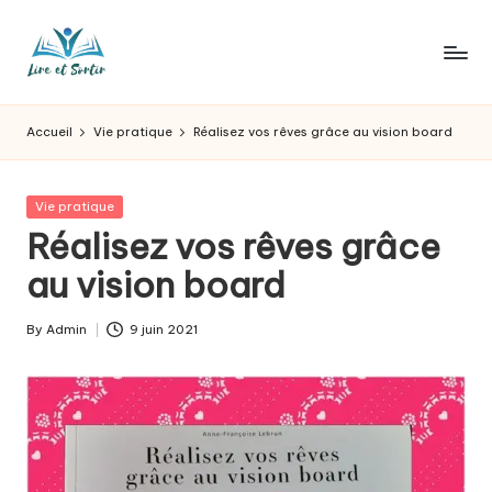
Skip
to
L
Des
content
livres
ir
Accueil
Vie pratique
Réalisez vos rêves grâce au vision board
pour
e
tous
les
e
Posted
Vie pratique
goûts,
in
Réalisez vos rêves grâce
t
des
sorties
au vision board
s
pour
o
tous
By
Admin
9 juin 2021
Posted
les
r
by
jours.
t
ir