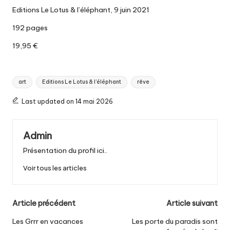
Editions Le Lotus & l’éléphant, 9 juin 2021
192 pages
19,95 €
Tags:
art
Editions Le Lotus & l'éléphant
rêve
Last updated on 14 mai 2026
Admin
Présentation du profil ici..
Voir tous les articles
Post
Article précédent
Article suivant
navigation
Les Grrr en vacances
Les porte du paradis sont