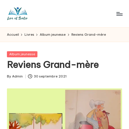
Skip
to
L
Des
content
livres
ir
Accueil
Livres
Album jeunesse
Reviens Grand-mère
pour
e
tous
les
e
Posted
Album jeunesse
goûts,
in
Reviens Grand-mère
t
des
sorties
s
By
Admin
30 septembre 2021
pour
Posted
o
tous
by
les
r
jours.
t
ir