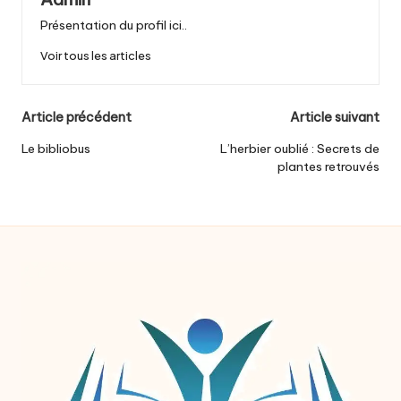
Présentation du profil ici..
Voir tous les articles
Post
Article précédent
Article suivant
navigation
Le bibliobus
L’herbier oublié : Secrets de
plantes retrouvés