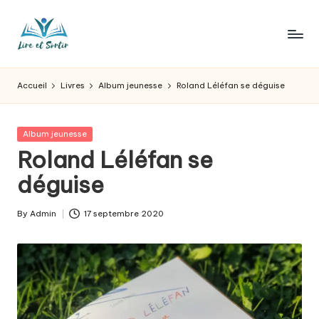
Skip
to
L
Des
content
livres
ir
Accueil
Livres
Album jeunesse
Roland Léléfan se déguise
pour
e
tous
les
e
Posted
Album jeunesse
goûts,
in
Roland Léléfan se
t
des
sorties
déguise
s
pour
o
tous
By
Admin
17 septembre 2020
Posted
les
r
by
jours.
t
ir