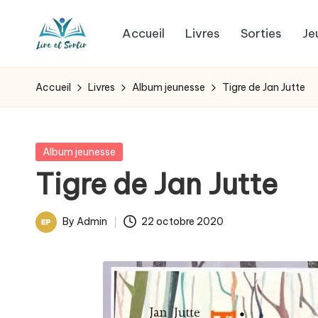
Accueil
Livres
Sorties
Je
Skip
L
to
Des
content
livres
i
Accueil
Livres
Album jeunesse
Tigre de Jan Jutte
pour
r
tous
les
e
Posted
Album jeunesse
goûts,
in
Tigre de Jan Jutte
e
des
sorties
t
By
Admin
22 octobre 2020
pour
Posted
s
tous
by
les
o
jours.
r