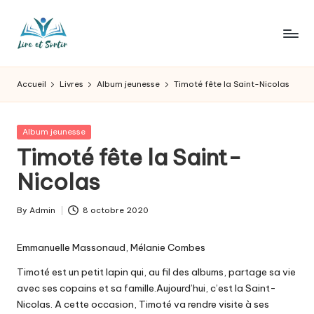
Skip
to
L
Des
content
livres
ir
Accueil
Livres
Album jeunesse
Timoté fête la Saint-Nicolas
pour
e
tous
les
e
Posted
Album jeunesse
goûts,
in
Timoté fête la Saint-
t
des
sorties
Nicolas
s
pour
o
tous
By
Admin
8 octobre 2020
Posted
les
r
by
jours.
Emmanuelle Massonaud, Mélanie Combes
t
Timoté est un petit lapin qui, au fil des albums, partage sa vie
ir
avec ses copains et sa famille.Aujourd’hui, c’est la Saint-
Nicolas. A cette occasion, Timoté va rendre visite à ses