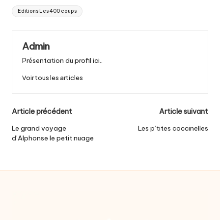
Tags:
Editions Les 400 coups
Admin
Présentation du profil ici..
Voir tous les articles
Post
Article précédent
Article suivant
navigation
Le grand voyage
Les p’tites coccinelles
d’Alphonse le petit nuage