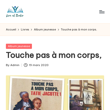
Skip
to
L
Des
content
livres
ir
Accueil
Livres
Album jeunesse
Touche pas à mon corps,
pour
e
tous
les
e
Posted
Album jeunesse
goûts,
in
Touche pas à mon corps,
t
des
sorties
s
By
Admin
19 mars 2020
pour
Posted
o
tous
by
les
r
jours.
t
ir