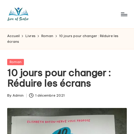
Skip
to
L
Des
content
livres
ir
Accueil
Livres
Roman
10 jours pour changer : Réduire les
pour
écrans
e
tous
les
e
goûts,
Posted
Roman
t
des
in
10 jours pour changer :
sorties
s
Réduire les écrans
pour
o
tous
les
r
By
Admin
1 décembre 2021
Posted
jours.
by
t
ir