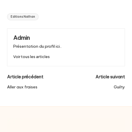
Tags:
Editions Nathan
Admin
Présentation du profil ici..
Voir tous les articles
Post
Article précédent
Article suivant
navigation
Aller aux fraises
Guilty