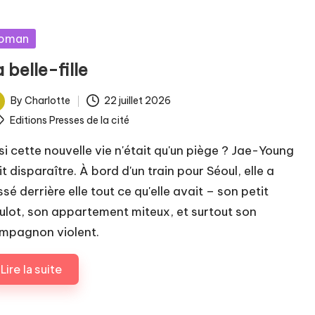
sted
oman
 belle-fille
By
Charlotte
22 juillet 2026
ted
ags:
Editions Presses de la cité
 si cette nouvelle vie n'était qu'un piège ? Jae-Young
t disparaître. À bord d'un train pour Séoul, elle a
ssé derrière elle tout ce qu'elle avait – son petit
ulot, son appartement miteux, et surtout son
mpagnon violent.
Lire la suite