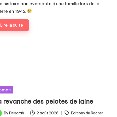
e histoire bouleversante d’une famille lors de la
erre en 1942
Lire la suite
sted
oman
a revanche des pelotes de laine
ags:
By
Déborah
2 août 2026
Editions du Rocher
ted