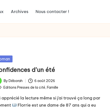
ux
Archives
Nous contacter !
sted
oman
onfidences d’un été
By
Déborah
6 août 2026
ted
ags:
Editions Presses de la cité
,
Famille
i apprécié la lecture même si j’ai trouvé ça long par
oment
Florrie est une dame de 87 ans qui a eu