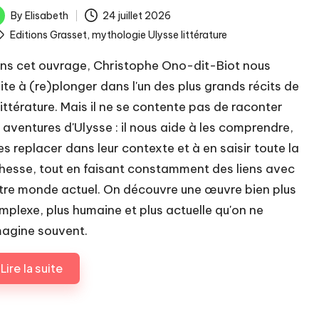
By
Elisabeth
24 juillet 2026
ted
ags:
Editions Grasset
,
mythologie Ulysse littérature
ns cet ouvrage, Christophe Ono-dit-Biot nous
vite à (re)plonger dans l'un des plus grands récits de
 littérature. Mais il ne se contente pas de raconter
s aventures d'Ulysse : il nous aide à les comprendre,
les replacer dans leur contexte et à en saisir toute la
chesse, tout en faisant constamment des liens avec
tre monde actuel. On découvre une œuvre bien plus
mplexe, plus humaine et plus actuelle qu'on ne
imagine souvent.
Lire la suite