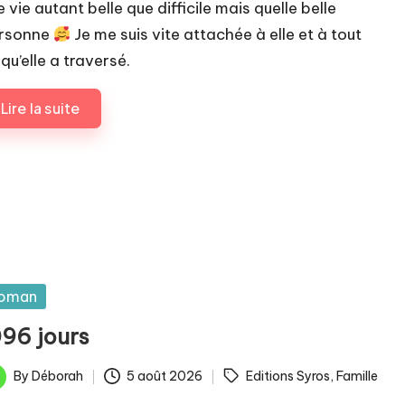
 vie autant belle que difficile mais quelle belle
rsonne
Je me suis vite attachée à elle et à tout
qu’elle a traversé.
Lire la suite
sted
oman
096 jours
ags:
By
Déborah
5 août 2026
Editions Syros
,
Famille
ted