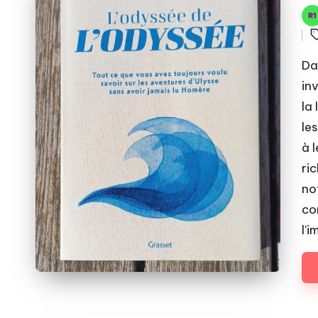
Pos
T
by
Da
in
la
le
à 
ri
no
co
l'