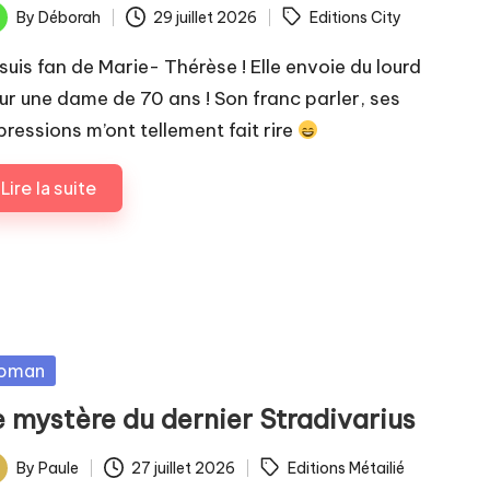
ags:
By
Déborah
29 juillet 2026
Editions City
ted
 suis fan de Marie- Thérèse ! Elle envoie du lourd
ur une dame de 70 ans ! Son franc parler, ses
pressions m’ont tellement fait rire
Lire la suite
sted
oman
e mystère du dernier Stradivarius
ags:
By
Paule
27 juillet 2026
Editions Métailié
ted