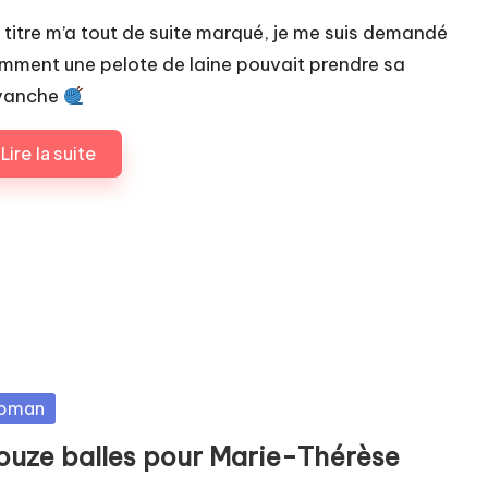
 titre m’a tout de suite marqué, je me suis demandé
mment une pelote de laine pouvait prendre sa
vanche
Lire la suite
sted
oman
ouze balles pour Marie-Thérèse