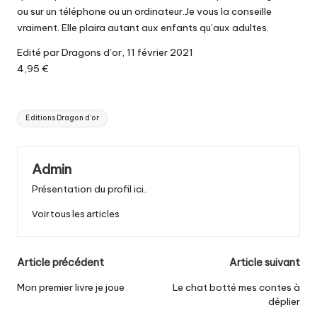
ou sur un téléphone ou un ordinateur.Je vous la conseille
vraiment. Elle plaira autant aux enfants qu’aux adultes.
Edité par Dragons d’or, 11 février 2021
4,95 €
Tags:
Editions Dragon d’or
Admin
Présentation du profil ici..
Voir tous les articles
Post
Article précédent
Article suivant
navigation
Mon premier livre je joue
Le chat botté mes contes à
déplier