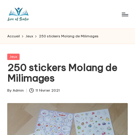
Skip
to
L
Des
content
livres
ir
Accueil
Jeux
250 stickers Molang de Milimages
pour
e
tous
les
e
Posted
Jeux
goûts,
in
250 stickers Molang de
t
des
sorties
Milimages
s
pour
o
tous
By
Admin
11 février 2021
Posted
les
r
by
jours.
t
ir