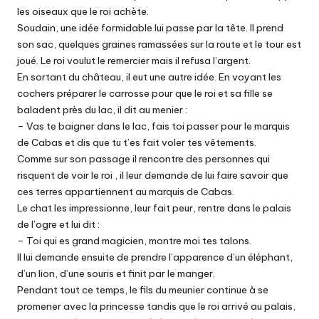
les oiseaux que le roi achète.
Soudain, une idée formidable lui passe par la tête. Il prend
son sac, quelques graines ramassées sur la route et le tour est
joué. Le roi voulut le remercier mais il refusa l’argent.
En sortant du château, il eut une autre idée. En voyant les
cochers préparer le carrosse pour que le roi et sa fille se
baladent près du lac, il dit au menier :
– Vas te baigner dans le lac, fais toi passer pour le marquis
de Cabas et dis que tu t’es fait voler tes vêtements.
Comme sur son passage il rencontre des personnes qui
risquent de voir le roi , il leur demande de lui faire savoir que
ces terres appartiennent au marquis de Cabas.
Le chat les impressionne, leur fait peur, rentre dans le palais
de l’ogre et lui dit :
– Toi qui es grand magicien, montre moi tes talons.
Il lui demande ensuite de prendre l’apparence d’un éléphant,
d’un lion, d’une souris et finit par le manger.
Pendant tout ce temps, le fils du meunier continue à se
promener avec la princesse tandis que le roi arrivé au palais,