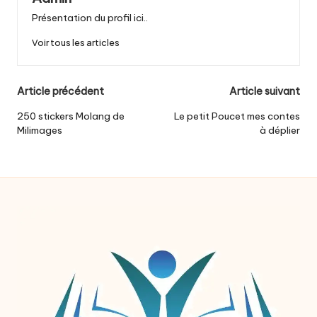
Présentation du profil ici..
Voir tous les articles
Post
Article précédent
Article suivant
navigation
250 stickers Molang de
Le petit Poucet mes contes
Milimages
à déplier