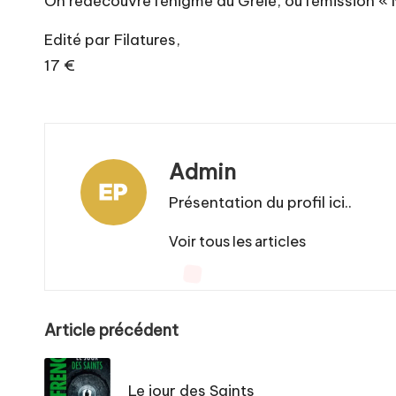
On redécouvre l’énigme du Grêlé, ou l’émission « 
Edité par Filatures,
17 €
Admin
Présentation du profil ici..
Voir tous les articles
Post
Article précédent
navigation
Le jour des Saints