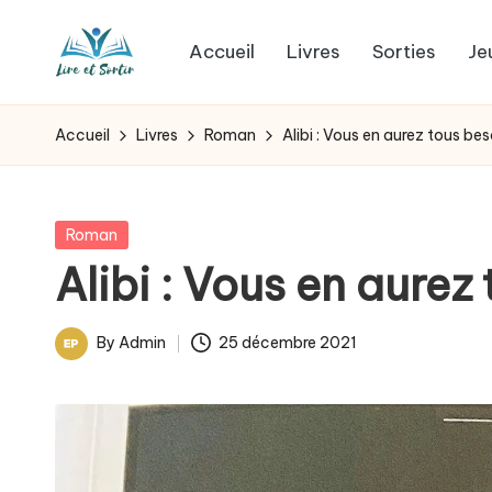
Accueil
Livres
Sorties
Je
Skip
L
to
Des
content
livres
i
Accueil
Livres
Roman
Alibi : Vous en aurez tous bes
pour
r
tous
les
e
Posted
Roman
goûts,
in
Alibi : Vous en aurez
e
des
sorties
t
By
Admin
25 décembre 2021
pour
Posted
s
tous
by
les
o
jours.
r