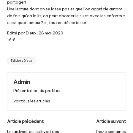
partager!
Une lecture dont on se lasse pas et que l’on apprécie autant
de fois qu’on la lit, on peut aborder le sujet avec les enfants «
c’est quoi l’amour? », tout en délicatesse.
Edité par D’eux, 28 mai 2020
16 €
Tags:
Editions D’eux
Admin
Présentation du profil ici..
Voir tous les articles
Post
Article précédent
Article suivant
navigation
Le jardinier qui cultivait des
Treize semaines