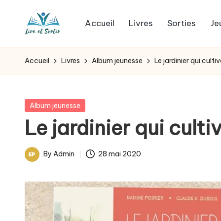
Accueil
Livres
Sorties
Je
Skip
L
to
Des
content
livres
i
Accueil
Livres
Album jeunesse
Le jardinier qui cultiv
pour
r
tous
les
e
Posted
Album jeunesse
goûts,
in
Le jardinier qui cultiv
e
des
sorties
t
By
Admin
28 mai 2020
pour
Posted
s
tous
by
les
o
jours.
r