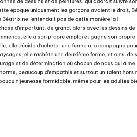
ionnée de dessins et de peintures, qui adorait suivre so
cette époque uniquement les garçons avaient le droit, Bé
 Béatrix ne l’entendait pas de cette manière là !
ue chose d’important, de grand, alors avec les dessins d
ommence, elle a son propre emploi et gagne son propre 
ille, elle décide d’acheter une ferme à la campagne pour
aysages, elle rachète une deuxième ferme, et ainsi de s
age et de détermination où chacun de nous qui aime la 
orme, beaucoup d’empathie et surtout un talent hors n
un bouquin jeunesse formidable, même pour les adultes bi