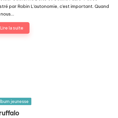
lustré par Robin L’autonomie, c’est important. Quand
 nous…
Lire la suite
sted
lbum jeunesse
ruffalo