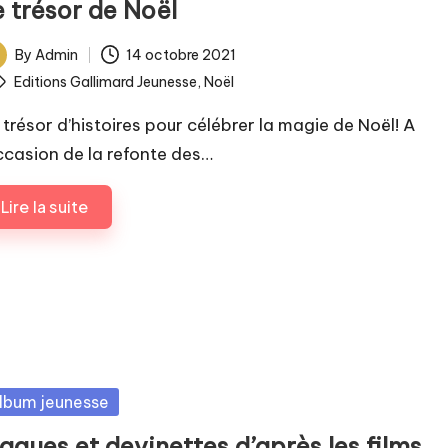
e trésor de Noël
By
Admin
14 octobre 2021
ted
ags:
Editions Gallimard Jeunesse
,
Noël
 trésor d’histoires pour célébrer la magie de Noël! A
occasion de la refonte des…
Lire la suite
sted
lbum jeunesse
agues et devinettes d’après les films