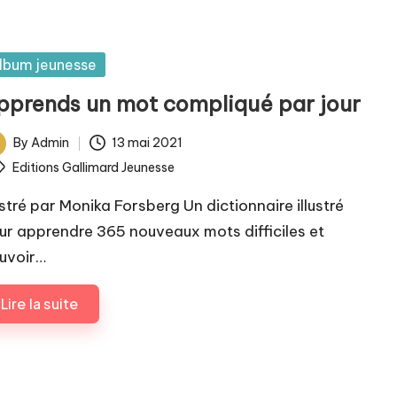
sted
lbum jeunesse
pprends un mot compliqué par jour
By
Admin
13 mai 2021
ted
ags:
Editions Gallimard Jeunesse
ustré par Monika Forsberg Un dictionnaire illustré
ur apprendre 365 nouveaux mots difficiles et
uvoir…
Lire la suite