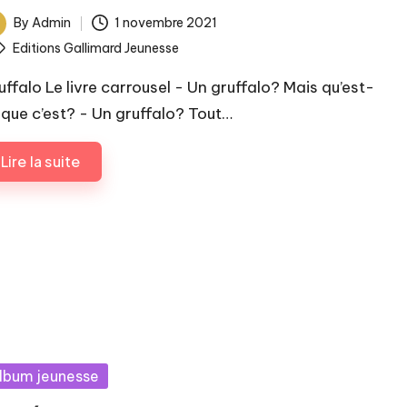
By
Admin
1 novembre 2021
ted
ags:
Editions Gallimard Jeunesse
uffalo Le livre carrousel - Un gruffalo? Mais qu’est-
 que c’est? - Un gruffalo? Tout…
Lire la suite
sted
lbum jeunesse