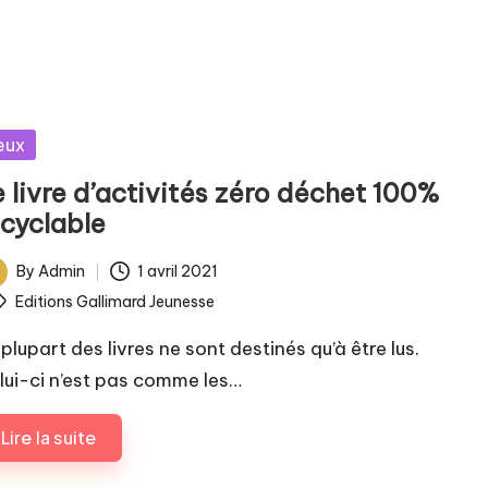
sted
eux
 livre d’activités zéro déchet 100%
ecyclable
By
Admin
1 avril 2021
ted
ags:
Editions Gallimard Jeunesse
plupart des livres ne sont destinés qu’à être lus.
lui-ci n’est pas comme les…
Lire la suite