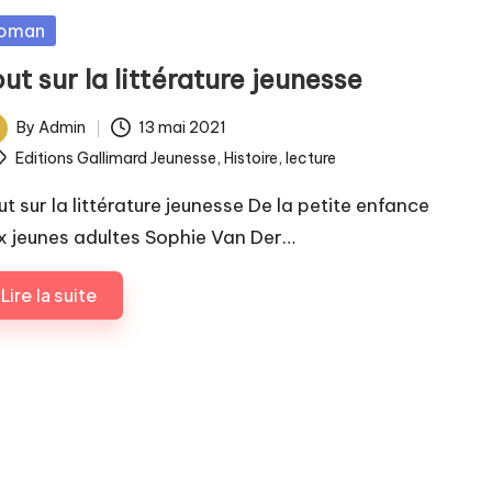
sted
oman
ut sur la littérature jeunesse
By
Admin
13 mai 2021
ted
ags:
Editions Gallimard Jeunesse
,
Histoire
,
lecture
ut sur la littérature jeunesse De la petite enfance
x jeunes adultes Sophie Van Der…
Lire la suite