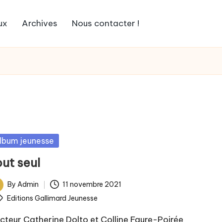
ux
Archives
Nous contacter !
sted
lbum jeunesse
ut seul
By
Admin
11 novembre 2021
ted
ags:
Editions Gallimard Jeunesse
cteur Catherine Dolto et Colline Faure-Poirée