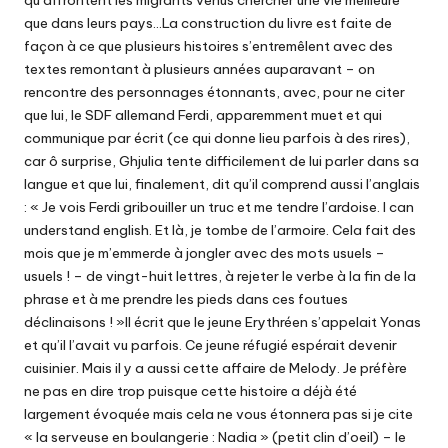
qu’affrontent les migrants venus chercher une vie meilleure
que dans leurs pays…La construction du livre est faite de
façon à ce que plusieurs histoires s’entremêlent avec des
textes remontant à plusieurs années auparavant – on
rencontre des personnages étonnants, avec, pour ne citer
que lui, le SDF allemand Ferdi, apparemment muet et qui
communique par écrit (ce qui donne lieu parfois à des rires),
car ô surprise, Ghjulia tente difficilement de lui parler dans sa
langue et que lui, finalement, dit qu’il comprend aussi l’anglais
: « Je vois Ferdi gribouiller un truc et me tendre l’ardoise. I can
understand english. Et là, je tombe de l’armoire. Cela fait des
mois que je m’emmerde à jongler avec des mots usuels –
usuels ! – de vingt-huit lettres, à rejeter le verbe à la fin de la
phrase et à me prendre les pieds dans ces foutues
déclinaisons ! »Il écrit que le jeune Erythréen s’appelait Yonas
et qu’il l’avait vu parfois. Ce jeune réfugié espérait devenir
cuisinier. Mais il y a aussi cette affaire de Melody. Je préfère
ne pas en dire trop puisque cette histoire a déjà été
largement évoquée mais cela ne vous étonnera pas si je cite
« la serveuse en boulangerie : Nadia » (petit clin d’oeil) – le