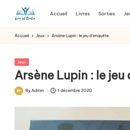
Accueil
Livres
Sorties
Je
Skip
L
to
Des
content
livres
i
Accueil
Jeux
Arsène Lupin : le jeu d’enquête
pour
r
tous
les
e
Posted
Jeux
goûts,
in
Arsène Lupin : le jeu
e
des
sorties
t
By
Admin
1 décembre 2020
pour
Posted
s
tous
by
les
o
jours.
r