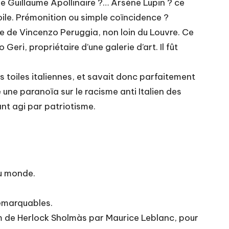
 de Guillaume Apollinaire ?… Arsène Lupin ? ce
oile. Prémonition ou simple coïncidence ?
e de Vincenzo Peruggia, non loin du Louvre. Ce
Geri, propriétaire d’une galerie d’art. Il fût
es toiles italiennes, et savait donc parfaitement
 une paranoïa sur le racisme anti Italien des
ant agi par patriotisme.
au monde.
remarquables.
nom de Herlock Sholmàs par Maurice Leblanc, pour