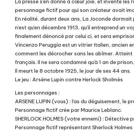
La presse s’en donne à cœur joie, et invente les 
personnage fictif pour qui son créateur avait ima
En réalité, durant deux ans, La Joconde dormait
n’est qu’en décembre 1913, qu’il entreprend un voya
finalement dénoncé par celui ci, et sera empriso
Vincenzo Peruggia est un vitrier Italien, ancien e
comment les décrocher sans les abîmer. Atteint du 
français. Il ne sera condamné qu’à 1 an de prison
Il meurt le 8 octobre 1925, le jour de ses 44 ans.
Le jeu : Arsène Lupin contre Herlock Sholmès
Les personnages :
ARSENE LUPIN (vous) : l’as du déguisement, le pr
Personnage fictif crée par Maurice Leblanc.
SHERLOCK HOLMES (votre ennemi) : Détective pri
Personnage fictif représentant Sherlock Holmes c