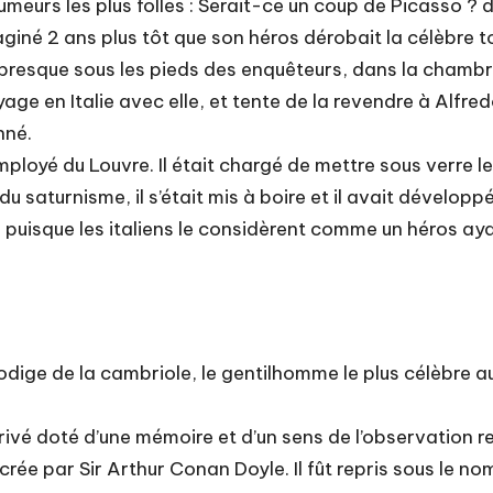
rumeurs les plus folles : Serait-ce un coup de Picasso ?
giné 2 ans plus tôt que son héros dérobait la célèbre t
 presque sous les pieds des enquêteurs, dans la chambr
ge en Italie avec elle, et tente de la revendre à Alfredo 
nné.
mployé du Louvre. Il était chargé de mettre sous verre l
saturnisme, il s’était mis à boire et il avait développé
, puisque les italiens le considèrent comme un héros ay
odige de la cambriole, le gentilhomme le plus célèbre 
vé doté d’une mémoire et d’un sens de l’observation 
rée par Sir Arthur Conan Doyle. Il fût repris sous le 