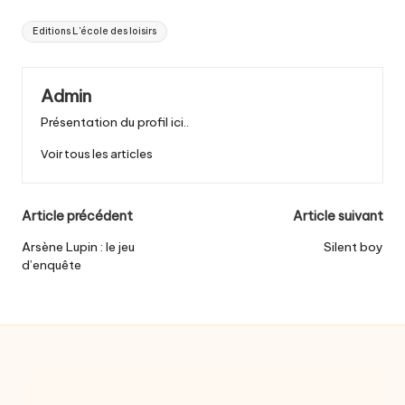
Tags:
Editions L'école des loisirs
Admin
Présentation du profil ici..
Voir tous les articles
Post
Article précédent
Article suivant
navigation
Arsène Lupin : le jeu
Silent boy
d’enquête