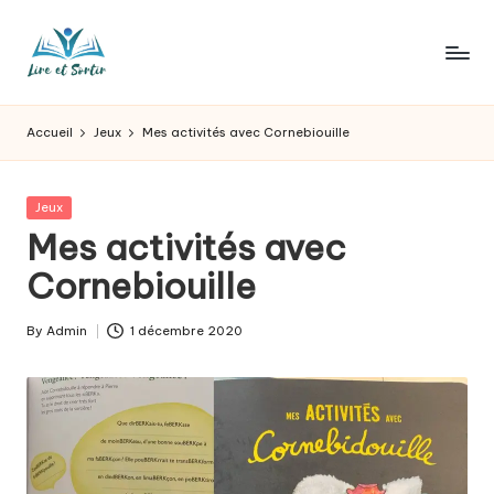
Skip
to
L
Des
content
livres
ir
Accueil
Jeux
Mes activités avec Cornebiouille
pour
e
tous
les
e
Posted
Jeux
goûts,
in
Mes activités avec
t
des
sorties
Cornebiouille
s
pour
o
tous
By
Admin
1 décembre 2020
Posted
les
r
by
jours.
t
ir