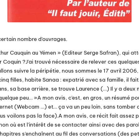
 certain nombre d’ouvrages.
Arthur Cauquin au Yémen » (Editeur Serge Safran), qui at
ur Coquin ?J’ai trouvé nécessaire de relever ces quelque
 allons suivre la péripétie, nous sommes le 17 avril 200
cinq filles, habite Sanaa : expatrié avec sa famille, il 
ns, sa base arrière, se trouve Laurence (…) Il y a deu
uelque peu… »A mon avis, c’est, en gros, un résumé pour
nternet (Webcam …) et… ça va un peu loin, sans tomber
s voilons pas la face).A mon avis, ce récit fait assez pe
 sinon où est l’intérêt de se contacter ainsi avec des paro
apitres s’enchaînent au fil des conversations (des pet