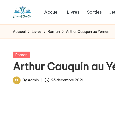
Accueil
Livres
Sorties
Je
Skip
L
to
Des
content
livres
i
Accueil
Livres
Roman
Arthur Cauquin au Yémen
pour
r
tous
les
e
Posted
Roman
goûts,
in
Arthur Cauquin au 
e
des
sorties
t
By
Admin
25 décembre 2021
pour
Posted
s
tous
by
les
o
jours.
r