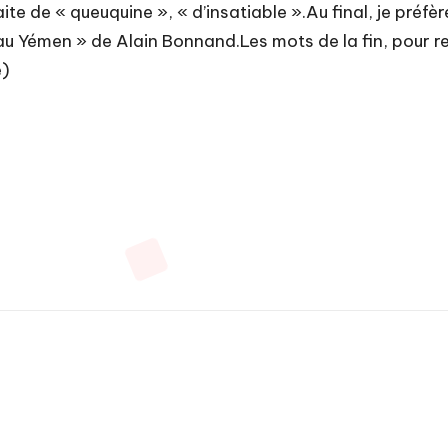
ite de « queuquine », « d’insatiable ».Au final, je préfè
au Yémen » de Alain Bonnand.Les mots de la fin, pour res
e)