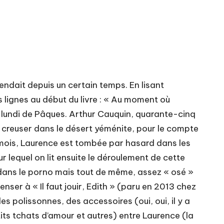
tendait depuis un certain temps. En lisant
s lignes au début du livre : « Au moment où
6, lundi de Pâques. Arthur Cauquin, quarante-cinq
fait creuser dans le désert yéménite, pour le compte
x mois, Laurence est tombée par hasard dans les
 lequel on lit ensuite le déroulement de cette
 dans le porno mais tout de même, assez « osé »
nser à « Il faut jouir, Edith » (paru en 2013 chez
les polissonnes, des accessoires (oui, oui, il y a
its tchats d’amour et autres) entre Laurence (la