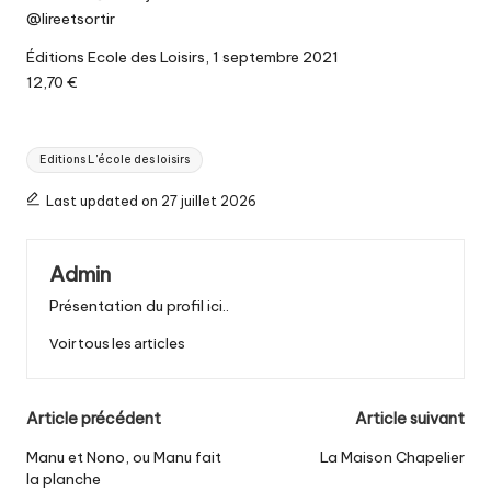
@lireetsortir
Éditions Ecole des Loisirs, 1 septembre 2021
12,70 €
Tags:
Editions L'école des loisirs
Last updated on 27 juillet 2026
Admin
Présentation du profil ici..
Voir tous les articles
Post
Article précédent
Article suivant
navigation
Manu et Nono, ou Manu fait
La Maison Chapelier
la planche