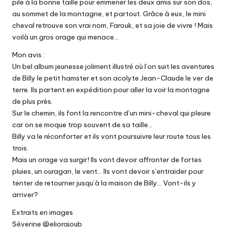
pile à la bonne taille pour emmener les deux amis sur son dos,
au sommet de la montagne, et partout. Grâce à eux, le mini
cheval retrouve son vrai nom, Farouk, et sa joie de vivre ! Mais
voilà un gros orage qui menace…
Mon avis :
Un bel album jeunesse joliment illustré où l’on suit les aventures
de Billy le petit hamster et son acolyte Jean-Claude le ver de
terre. Ils partent en expédition pour aller la voir la montagne
de plus près.
Sur le chemin, ils font la rencontre d’un mini-cheval qui pleure
car on se moque trop souvent de sa taille…
Billy va le réconforter et ils vont poursuivre leur route tous les
trois.
Mais un orage va surgir! Ils vont devoir affronter de fortes
pluies, un ouragan, le vent… Ils vont devoir s’entraider pour
tenter de retourner jusqu’à la maison de Billy… Vont-ils y
arriver?
Extraits en images
Séverine @eliorajoub