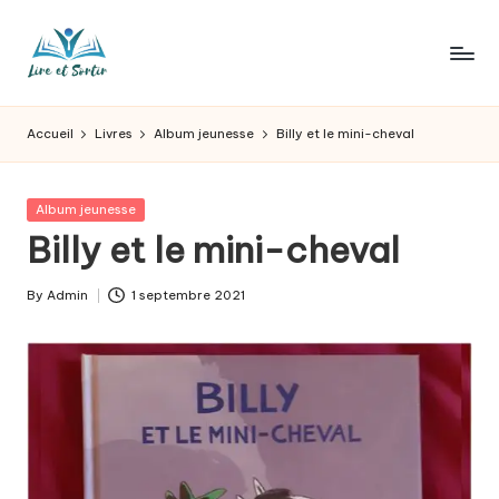
Skip
to
L
Des
content
livres
ir
Accueil
Livres
Album jeunesse
Billy et le mini-cheval
pour
e
tous
les
e
Posted
Album jeunesse
goûts,
in
Billy et le mini-cheval
t
des
sorties
s
By
Admin
1 septembre 2021
pour
Posted
o
tous
by
les
r
jours.
t
ir