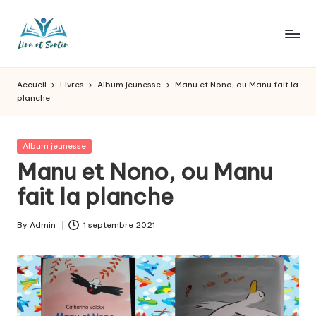
Skip
to
L
Des
content
livres
ir
Accueil
Livres
Album jeunesse
Manu et Nono, ou Manu fait la
pour
planche
e
tous
les
e
goûts,
Posted
Album jeunesse
t
des
in
Manu et Nono, ou Manu
sorties
s
fait la planche
pour
o
tous
les
r
By
Admin
1 septembre 2021
Posted
jours.
by
t
ir