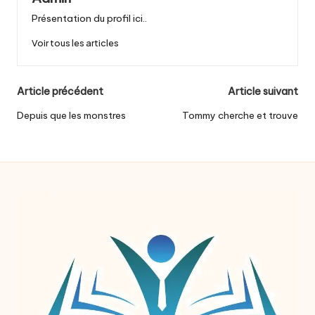
Présentation du profil ici..
Voir tous les articles
Post
Article précédent
Article suivant
navigation
Depuis que les monstres
Tommy cherche et trouve