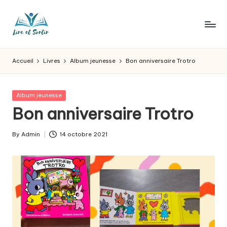
Skip
to
L
Des
content
livres
ir
Accueil
Livres
Album jeunesse
Bon anniversaire Trotro
pour
e
tous
les
e
Posted
Album jeunesse
goûts,
in
Bon anniversaire Trotro
t
des
sorties
s
By
Admin
14 octobre 2021
pour
Posted
o
tous
by
les
r
jours.
t
ir