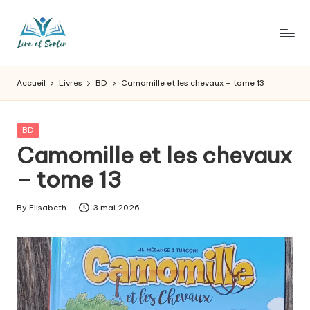
Skip
to
L
Des
content
livres
ir
Accueil
Livres
BD
Camomille et les chevaux – tome 13
pour
e
tous
les
e
Posted
BD
goûts,
in
Camomille et les chevaux
t
des
sorties
– tome 13
s
pour
o
tous
By
Elisabeth
3 mai 2026
Posted
les
r
by
jours.
t
ir