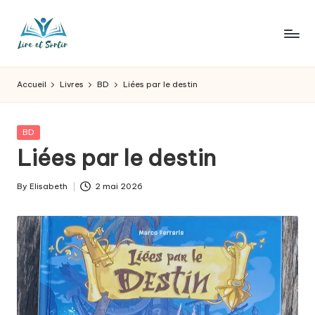
Skip
to
L
Des
content
livres
ir
Accueil
Livres
BD
Liées par le destin
pour
e
tous
les
e
Posted
BD
goûts,
in
Liées par le destin
t
des
sorties
s
By
Elisabeth
2 mai 2026
pour
Posted
o
tous
by
les
r
jours.
t
ir