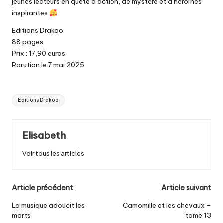
jeunes lecteurs en quête d’action, de mystère et d’héroïnes
inspirantes
Editions Drakoo
88 pages
Prix : 17,90 euros
Parution le 7 mai 2025
Tags:
Editions Drakoo
Elisabeth
Voir tous les articles
Post
Article précédent
Article suivant
navigation
La musique adoucit les
Camomille et les chevaux –
morts
tome 13