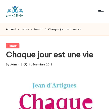
Skip
to
L
Des
content
livres
ir
Accueil
Livres
Roman
Chaque jour est une vie
pour
e
tous
les
e
Posted
Roman
goûts,
in
Chaque jour est une vie
t
des
sorties
s
By
Admin
1 décembre 2019
pour
Posted
o
tous
by
les
r
jours.
t
ir