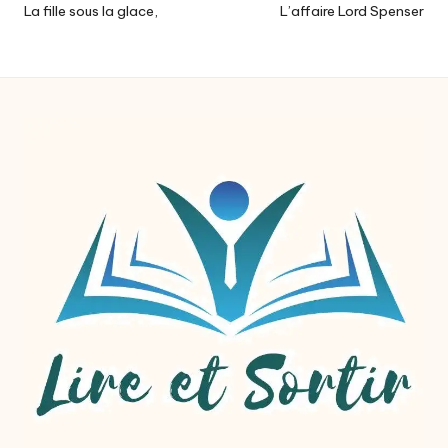
navigation
La fille sous la glace,
L’affaire Lord Spenser