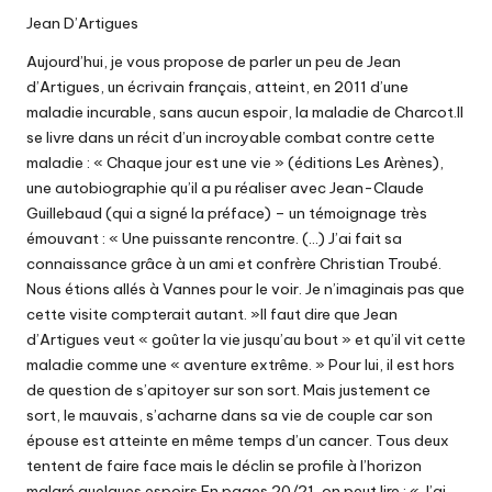
Jean D’Artigues
Aujourd’hui, je vous propose de parler un peu de Jean
d’Artigues, un écrivain français, atteint, en 2011 d’une
maladie incurable, sans aucun espoir, la maladie de Charcot.Il
se livre dans un récit d’un incroyable combat contre cette
maladie : « Chaque jour est une vie » (éditions Les Arènes),
une autobiographie qu’il a pu réaliser avec Jean-Claude
Guillebaud (qui a signé la préface) – un témoignage très
émouvant : « Une puissante rencontre. (…) J’ai fait sa
connaissance grâce à un ami et confrère Christian Troubé.
Nous étions allés à Vannes pour le voir. Je n’imaginais pas que
cette visite compterait autant. »Il faut dire que Jean
d’Artigues veut « goûter la vie jusqu’au bout » et qu’il vit cette
maladie comme une « aventure extrême. » Pour lui, il est hors
de question de s’apitoyer sur son sort. Mais justement ce
sort, le mauvais, s’acharne dans sa vie de couple car son
épouse est atteinte en même temps d’un cancer. Tous deux
tentent de faire face mais le déclin se profile à l’horizon
malgré quelques espoirs.En pages 20/21, on peut lire : « J’ai