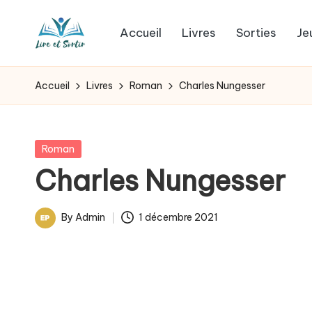
Accueil
Livres
Sorties
Je
Skip
L
to
Des
content
livres
i
Accueil
Livres
Roman
Charles Nungesser
pour
r
tous
les
e
Posted
Roman
goûts,
in
Charles Nungesser
e
des
sorties
t
By
Admin
1 décembre 2021
pour
Posted
s
tous
by
les
o
jours.
r