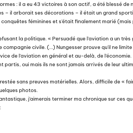
es : il a eu 43 victoires à son actif, a été blessé de no
res – il arborait ses décorations – il était un grand sport
les conquêtes féminines et s’était finalement marié (mai
usant la politique. « Persuadé que l’aviation a un très
une compagnie civile. (…) Nungesser prouve qu’il ne limit
ice de l’aviation en général et au-delà, de l’économie.
partis, oui mais ils ne sont jamais arrivés de leur ultim
restée sans preuves matérielles. Alors, difficile de « fai
quelques photos.
fantastique, j’aimerais terminer ma chronique sur ces 
: