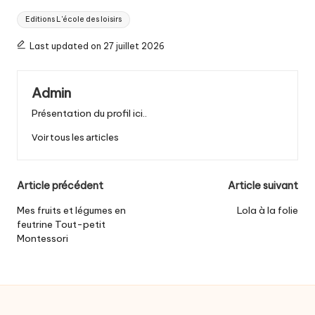
Tags:
Editions L'école des loisirs
Last updated on 27 juillet 2026
Admin
Présentation du profil ici..
Voir tous les articles
Post
Article précédent
Article suivant
navigation
Mes fruits et légumes en
Lola à la folie
feutrine Tout-petit
Montessori