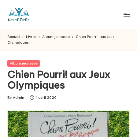
Skip
to
L
Des
content
livres
ir
Accueil
Livres
Album jeunesse
Chien Pourri! aux Jeux
pour
Olympiques
e
tous
les
e
goûts,
Posted
Album jeunesse
t
des
in
Chien Pourri! aux Jeux
sorties
s
Olympiques
pour
o
tous
les
r
By
Admin
1 avril 2020
Posted
jours.
by
t
ir