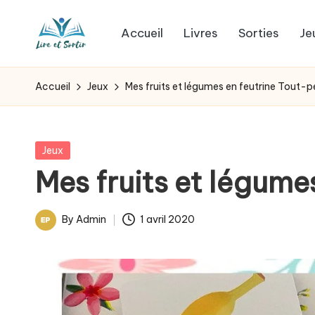
Accueil
Livres
Sorties
Je
Skip
L
to
Des
content
livres
i
Accueil
Jeux
Mes fruits et légumes en feutrine Tout-p
pour
r
tous
les
e
Posted
Jeux
goûts,
in
Mes fruits et légume
e
des
sorties
t
By
Admin
1 avril 2020
pour
Posted
s
tous
by
les
o
jours.
r