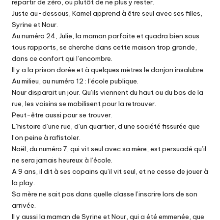
repartir de zéro, ou plutôt de ne plus y rester.
Juste au-dessous, Kamel apprend à être seul avec ses filles,
Syrine et Nour.
Au numéro 24, Julie, la maman parfaite et quadra bien sous
tous rapports, se cherche dans cette maison trop grande,
dans ce confort qui l’encombre.
Il y a la prison dorée et à quelques mètres le donjon insalubre.
Au milieu, au numéro 12 : l’école publique.
Nour disparait un jour. Qu’ils viennent du haut ou du bas de la
rue, les voisins se mobilisent pour la retrouver.
Peut-être aussi pour se trouver.
L’histoire d’une rue, d’un quartier, d’une société fissurée que
l’on peine à rafistoler.
Naël, du numéro 7, qui vit seul avec sa mère, est persuadé qu’il
ne sera jamais heureux à l’école.
A 9 ans, il dit à ses copains qu’il vit seul, et ne cesse de jouer à
la play.
Sa mère ne sait pas dans quelle classe l’inscrire lors de son
arrivée.
Il y aussi la maman de Syrine et Nour, qui a été emmenée, que