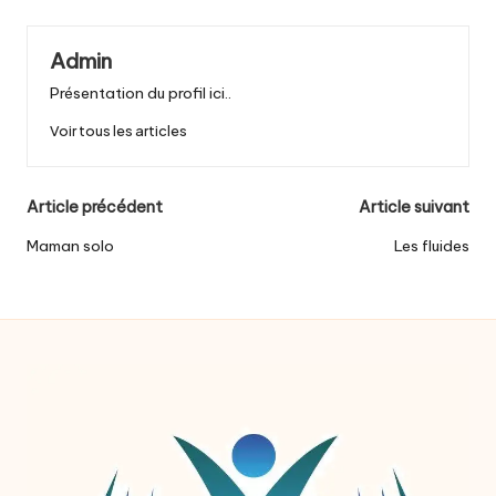
Admin
Présentation du profil ici..
Voir tous les articles
Post
Article précédent
Article suivant
navigation
Maman solo
Les fluides