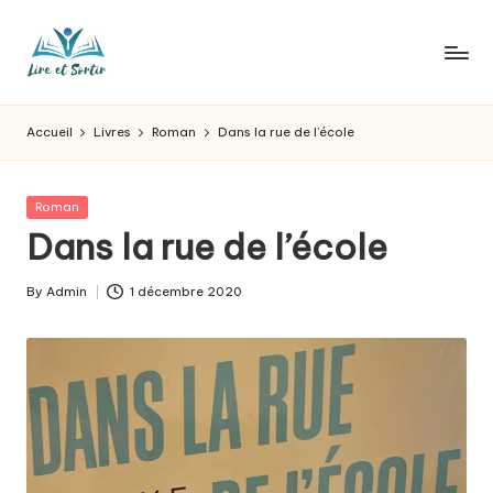
Skip
to
L
Des
content
livres
ir
Accueil
Livres
Roman
Dans la rue de l’école
pour
e
tous
les
e
Posted
Roman
goûts,
in
Dans la rue de l’école
t
des
sorties
s
By
Admin
1 décembre 2020
pour
Posted
o
tous
by
les
r
jours.
t
ir