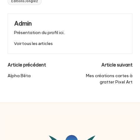
Editions Jonglez
Admin
Présentation du profil ici..
Voir tous les articles
Post
Article précédent
Article suivant
navigation
Alpha Bêta
Mes créations cartes à
gratter Pixel Art