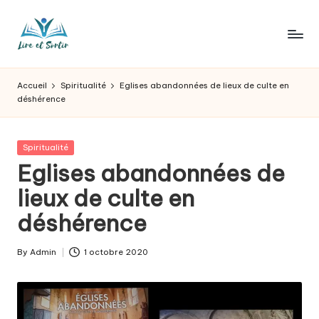
Skip
to
L
Des
content
livres
ir
Accueil
Spiritualité
Eglises abandonnées de lieux de culte en
pour
déshérence
e
tous
les
e
goûts,
Posted
Spiritualité
t
des
in
Eglises abandonnées de
sorties
s
lieux de culte en
pour
o
tous
déshérence
les
r
jours.
t
By
Admin
1 octobre 2020
Posted
by
ir