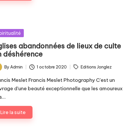
sted
piritualité
glises abandonnées de lieux de culte
n déshérence
ags:
By
Admin
1 octobre 2020
Editions Jonglez
ted
ancis Meslet Francis Meslet Photography C'est un
vrage d'une beauté exceptionnelle que les amoureux
s…
Lire la suite