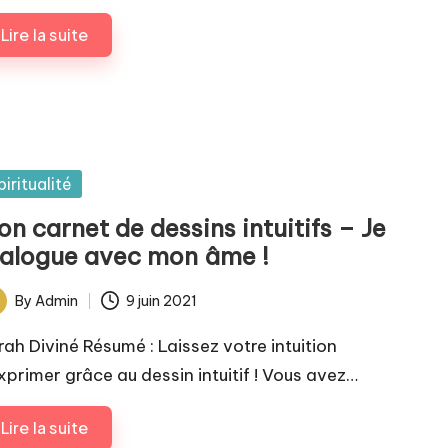
Lire la suite
sted
piritualité
n carnet de dessins intuitifs – Je
ialogue avec mon âme !
By
Admin
9 juin 2021
ted
rah Diviné Résumé : Laissez votre intuition
exprimer grâce au dessin intuitif ! Vous avez…
Lire la suite