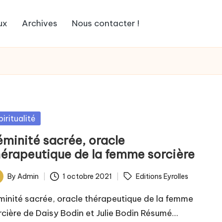
ux
Archives
Nous contacter !
sted
piritualité
éminité sacrée, oracle
hérapeutique de la femme sorcière
ags:
By
Admin
1 octobre 2021
Editions Eyrolles
ted
minité sacrée, oracle thérapeutique de la femme
rcière de Daisy Bodin et Julie Bodin Résumé…