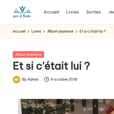
Accueil
Livres
Sorties
Je
Skip
L
to
Des
content
livres
i
Accueil
Livres
Album jeunesse
Et si c’était lui ?
pour
r
tous
les
e
Posted
Album jeunesse
goûts,
in
Et si c’était lui ?
e
des
sorties
t
By
Admin
4 octobre 2018
pour
Posted
s
tous
by
les
o
jours.
r