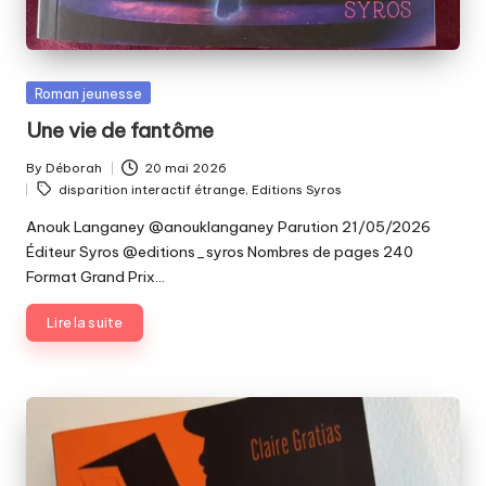
Posted
Roman jeunesse
in
Une vie de fantôme
By
Déborah
20 mai 2026
Posted
Tags:
disparition interactif étrange
,
Editions Syros
by
Anouk Langaney @anouklanganey Parution 21/05/2026
Éditeur Syros @editions_syros Nombres de pages 240
Format Grand Prix…
Lire la suite