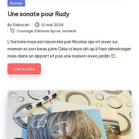
Posted
Roman
in
Une sonate pour Rudy
By
Déborah
12 mai 2026
Posted
Tags:
Courage
,
Editions Syros
,
lacheté
by
L’histoire nous est racontée par Nicolas qui vit avec sa
maman et son beau père Celui ci leurs dit qu’il faut déménager
mais dans un appart et pas une maison avec jardin
Lire la suite