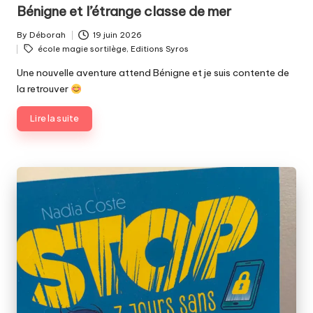
in
Bénigne et l’étrange classe de mer
By
Déborah
19 juin 2026
Posted
Tags:
école magie sortilège
,
Editions Syros
by
Une nouvelle aventure attend Bénigne et je suis contente de
la retrouver
Lire la suite