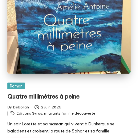
Posted
Roman
in
Quatre millimètres à peine
By
Déborah
2 juin 2026
Posted
Tags:
Editions Syros
,
migrants famille découverte
by
Un soir Lorette et sa maman qui vivent à Dunkerque se
baladent et croisent la route de Sahar et sa famille