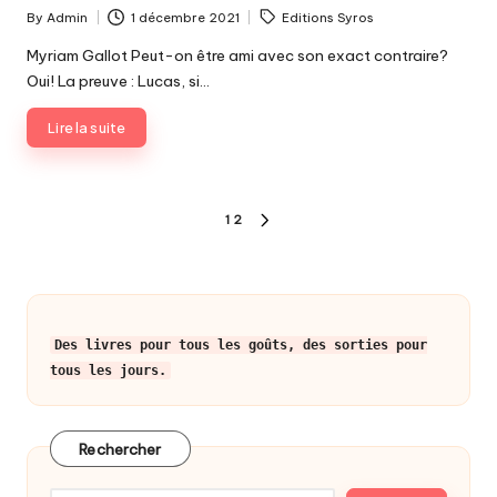
Tags:
By
Admin
1 décembre 2021
Editions Syros
Posted
by
Myriam Gallot Peut-on être ami avec son exact contraire?
Oui! La preuve : Lucas, si…
Lire la suite
Pagination
1
2
NEXT
des
PAGE
publications
Des livres pour tous les goûts, des sorties pour
tous les jours.
Rechercher