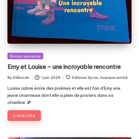
Posted
Roman jeunesse
in
Emy et Louise – une incroyable rencontre
Tags:
By
Déborah
1 juin 2026
Editions Syros
,
musique amitié
Posted
by
Louise adore écrire des poèmes et elle est fan d’Emy une
jeune chanteuse dont elle a plein de posters dans sa
chambre
Lire la suite