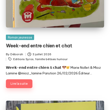
Posted
Roman jeunesse
in
Week-end entre chien et chat
By
Déborah
3 juillet 2026
Posted
Tags:
Editions Syros
,
famille bêtises humour
by
𝗪𝗲𝗲𝗸-𝗲𝗻𝗱 𝗲𝗻𝘁𝗿𝗲 𝗰𝗵𝗶𝗲𝗻 & 𝗰𝗵𝗮𝘁
Marie Nollet & Mioz
Lamine @mioz_lamine Parution 26/02/2026 Éditeur…
Lire la suite