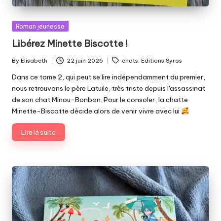
Posted
Roman jeunesse
in
Libérez Minette Biscotte !
Tags:
By
Elisabeth
22 juin 2026
chats
,
Editions Syros
Posted
by
Dans ce tome 2, qui peut se lire indépendamment du premier,
nous retrouvons le père Latuile, très triste depuis l'assassinat
de son chat Minou-Bonbon. Pour le consoler, la chatte
Minette-Biscotte décide alors de venir vivre avec lui
Lire la suite