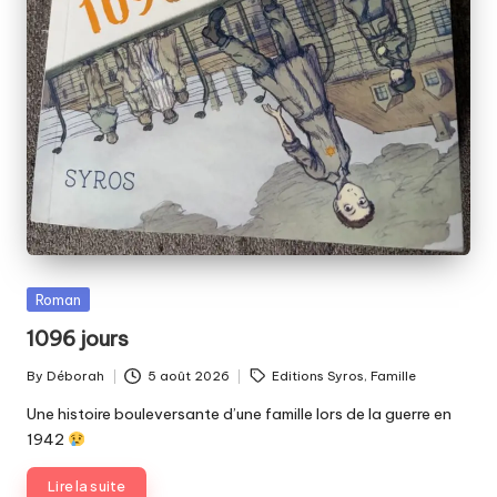
Posted
Roman
in
1096 jours
Tags:
By
Déborah
5 août 2026
Editions Syros
,
Famille
Posted
by
Une histoire bouleversante d’une famille lors de la guerre en
1942
Lire la suite