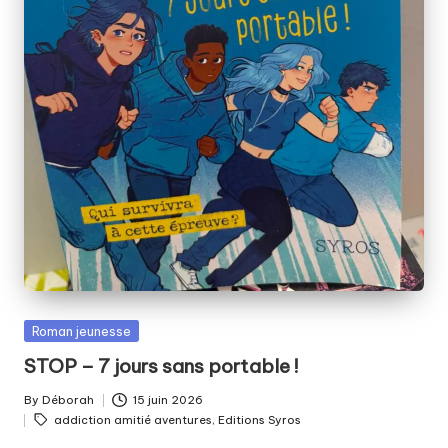
Posted
Roman jeunesse
in
STOP – 7 jours sans portable !
By
Déborah
15 juin 2026
Posted
Tags:
addiction amitié aventures
,
Editions Syros
by