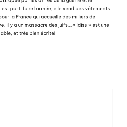
attrapée par les affres de la guerre et le
it est parti faire l’armée, elle vend des vêtements
our la France qui accueille des milliers de
, il y a un massacre des juifs….« Idiss » est une
le, et très bien écrite!