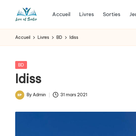
Accueil
Livres
Sorties
Je
Skip
L
to
Des
content
livres
i
Accueil
Livres
BD
Idiss
pour
r
tous
les
e
Posted
BD
goûts,
in
Idiss
e
des
sorties
t
By
Admin
31 mars 2021
pour
Posted
s
tous
by
les
o
jours.
r