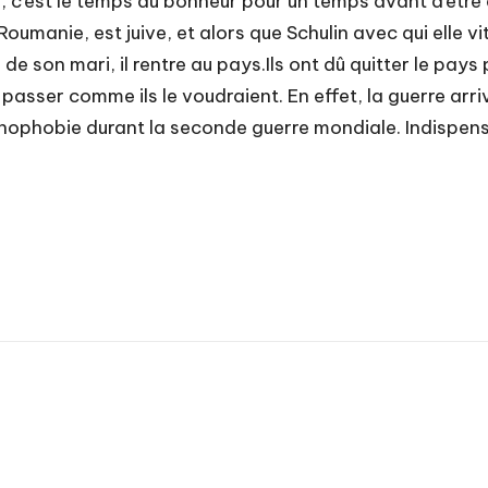
té, c’est le temps du bonheur pour un temps avant d’être 
 Roumanie, est juive, et alors que Schulin avec qui elle v
e son mari, il rentre au pays.Ils ont dû quitter le pays p
sser comme ils le voudraient. En effet, la guerre arrive
nophobie durant la seconde guerre mondiale. Indispensab