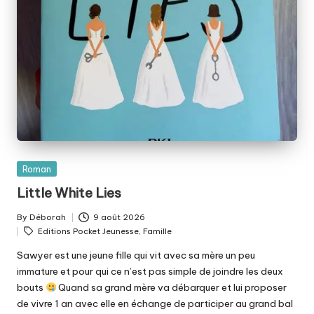
Posted
Roman
in
Little White Lies
By
Déborah
9 août 2026
Posted
Tags:
Editions Pocket Jeunesse
,
Famille
by
Sawyer est une jeune fille qui vit avec sa mère un peu
immature et pour qui ce n’est pas simple de joindre les deux
bouts
Quand sa grand mère va débarquer et lui proposer
de vivre 1 an avec elle en échange de participer au grand bal