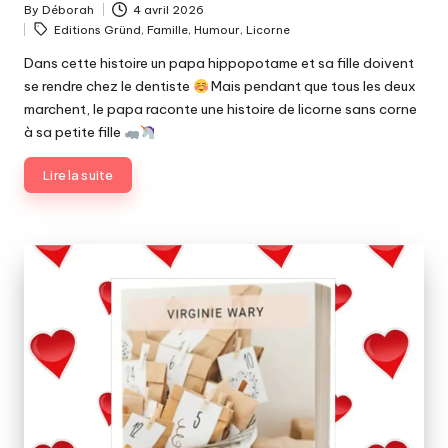
By
Déborah
4 avril 2026
Posted
Tags:
Editions Gründ
,
Famille
,
Humour
,
Licorne
by
Dans cette histoire un papa hippopotame et sa fille doivent
se rendre chez le dentiste
Mais pendant que tous les deux
marchent, le papa raconte une histoire de licorne sans corne
à sa petite fille
Lire la suite