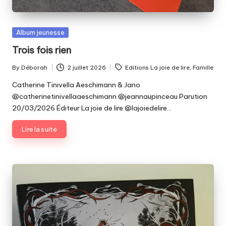
Posted
Album jeunesse
in
Trois fois rien
Tags:
By
Déborah
2 juillet 2026
Editions La joie de lire
,
Famille
Posted
by
Catherine Tinivella Aeschimann & Jano
@catherinetinivellaaeschimann @jeannaupinceau Parution
20/03/2026 Éditeur La joie de lire @lajoiedelire…
Lire la suite