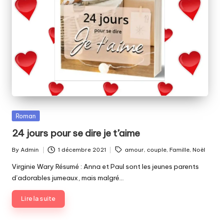
Posted
Roman
in
24 jours pour se dire je t’aime
Tags:
By
Admin
1 décembre 2021
amour
,
couple
,
Famille
,
Noël
Posted
by
Virginie Wary Résumé : Anna et Paul sont les jeunes parents
d’adorables jumeaux, mais malgré…
Lire la suite