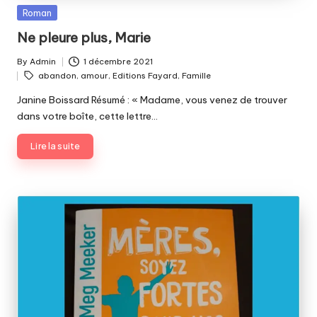
Posted
Roman
in
Ne pleure plus, Marie
By
Admin
1 décembre 2021
Posted
Tags:
abandon
,
amour
,
Editions Fayard
,
Famille
by
Janine Boissard Résumé : « Madame, vous venez de trouver
dans votre boîte, cette lettre…
Lire la suite