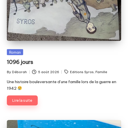
Posted
Roman
in
1096 jours
Tags:
By
Déborah
5 août 2026
Editions Syros
,
Famille
Posted
by
Une histoire bouleversante d’une famille lors de la guerre en
1942
Lire la suite