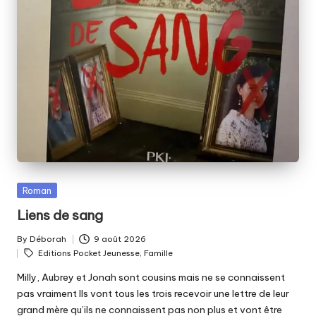
Posted
Roman
in
Liens de sang
By
Déborah
9 août 2026
Posted
Tags:
Editions Pocket Jeunesse
,
Famille
by
Milly, Aubrey et Jonah sont cousins mais ne se connaissent
pas vraiment Ils vont tous les trois recevoir une lettre de leur
grand mère qu’ils ne connaissent pas non plus et vont être