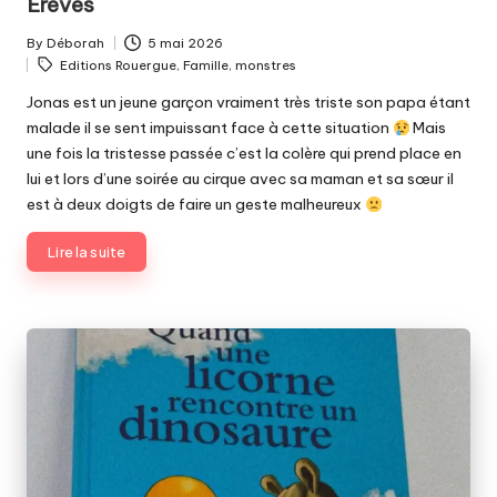
Erêves
By
Déborah
5 mai 2026
Posted
Tags:
Editions Rouergue
,
Famille
,
monstres
by
Jonas est un jeune garçon vraiment très triste son papa étant
malade il se sent impuissant face à cette situation
Mais
une fois la tristesse passée c’est la colère qui prend place en
lui et lors d’une soirée au cirque avec sa maman et sa sœur il
est à deux doigts de faire un geste malheureux
Lire la suite