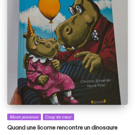
Posted
Album jeunesse
Coup de cœur
in
Quand une licorne rencontre un dinosaure