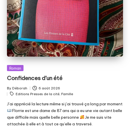
Posted
Roman
in
Confidences d’un été
By
Déborah
6 août 2026
Posted
Tags:
Editions Presses de la cité
,
Famille
by
J’ai apprécié la lecture même si j’ai trouvé ça long par moment
Florrie est une dame de 87 ans qui a eu une vie autant belle
que difficile mais quelle belle personne
Je me suis vite
attachée à elle et à tout ce qu’elle a traversé.