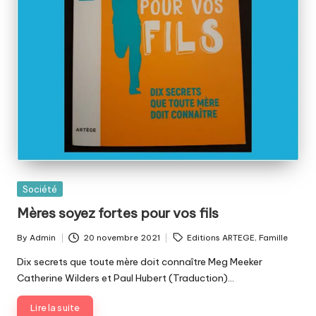
Posted
Société
in
Mères soyez fortes pour vos fils
Tags:
By
Admin
20 novembre 2021
Editions ARTEGE
,
Famille
Posted
by
Dix secrets que toute mère doit connaître Meg Meeker
Catherine Wilders et Paul Hubert (Traduction)…
Lire la suite