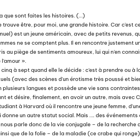
 que sont faites les histoires. (…)
e trouve être, pour moi, une grande histoire. Car c’est ce
) est un jeune américain, avec de petits revenus, qui 
femmes ne se comptent plus. Il en rencontre justement une
pris au piège de sentiments amoureux, lui qui n’en conna
l’amour ».
cinq à sept quand elle le décide : c’est à prendre ou à l
xuels (avec des scènes d’un érotisme très poussé et bie
n plusieurs langues et possède une vie sans contraintes
nt et désire, finalement, en avoir un autre, mais avec C
étudiant à Harvard où il rencontre une jeune femme, d’u
i donne un autre statut social. Mais …. des événements o
y nous parle donc de la vie conjugale – de la recherch
nsi que de la folie – de la maladie (ce crabe qui ronge