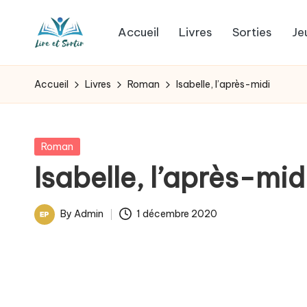
Accueil
Livres
Sorties
Je
Skip
L
to
Des
content
livres
i
Accueil
Livres
Roman
Isabelle, l’après-midi
pour
r
tous
les
e
Posted
Roman
goûts,
in
Isabelle, l’après-mid
e
des
sorties
t
By
Admin
1 décembre 2020
pour
Posted
s
tous
by
les
o
jours.
r