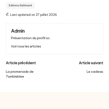
Tags:
Editions Gallimard
Last updated on 27 juillet 2026
Admin
Présentation du profil ici..
Voir tous les articles
Post
Article précédent
Article suivant
navigation
La promenade de
Le cadeau
Tumbleblee