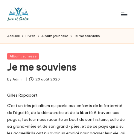
Skip
to
L
Des
content
livres
ir
Accueil
Livres
Album jeunesse
Je me souviens
pour
e
tous
les
e
Posted
Album jeunesse
goûts,
in
Je me souviens
t
des
sorties
s
By
Admin
20 août 2020
pour
Posted
o
tous
by
les
Gilles Rapaport
r
jours.
C’est un très joli album qui parle aux enfants de la fraternité,
t
de l’égalité, de la démocratie et de la liberté.A travers ces
ir
pages, l’auteur nous raconte un bout de son histoire, celle de
sa grand-mère et de son grand-père, et de ce pays qui a su
les accueillir.Ils ont pu avoir un emploi pour gagner leur vie, où