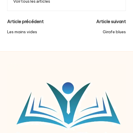
Voir tous les articles
Post
Article précédent
Article suivant
navigation
Les mains vides
Girafe blues