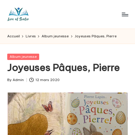
Skip
to
L
Des
content
livres
ir
Accueil
Livres
Album jeunesse
Joyeuses Pâques, Pierre
pour
e
tous
les
e
Posted
Album jeunesse
goûts,
in
Joyeuses Pâques, Pierre
t
des
sorties
s
By
Admin
12 mars 2020
pour
Posted
o
tous
by
les
r
jours.
t
ir