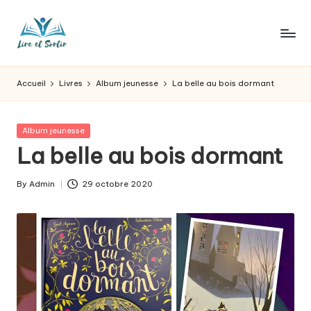
Skip
to
L
Des
content
livres
ir
Accueil
Livres
Album jeunesse
La belle au bois dormant
pour
e
tous
les
e
Posted
Album jeunesse
goûts,
in
La belle au bois dormant
t
des
sorties
s
By
Admin
29 octobre 2020
pour
Posted
o
tous
by
les
r
jours.
t
ir