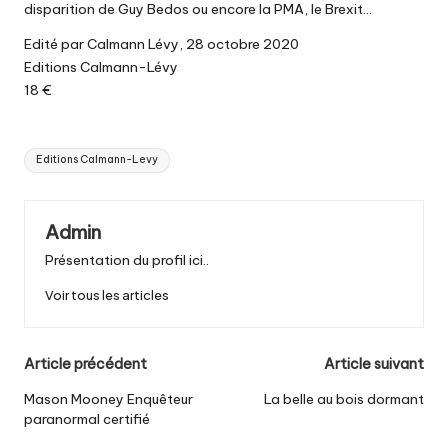
disparition de Guy Bedos ou encore la PMA, le Brexit…
Edité par Calmann Lévy, 28 octobre 2020
Editions Calmann-Lévy
18 €
Tags:
Editions Calmann-Levy
Admin
Présentation du profil ici..
Voir tous les articles
Post
Article précédent
Article suivant
navigation
Mason Mooney Enquêteur
La belle au bois dormant
paranormal certifié