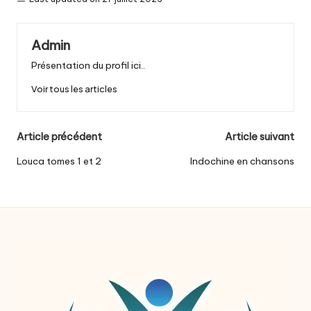
Admin
Présentation du profil ici..
Voir tous les articles
Post
Article précédent
Article suivant
navigation
Louca tomes 1 et 2
Indochine en chansons