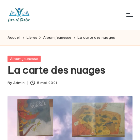
Skip
to
L
Des
content
livres
ir
Accueil
Livres
Album jeunesse
La carte des nuages
pour
e
tous
les
e
Posted
Album jeunesse
goûts,
in
La carte des nuages
t
des
sorties
s
By
Admin
5 mai 2021
pour
Posted
o
tous
by
les
r
jours.
t
ir