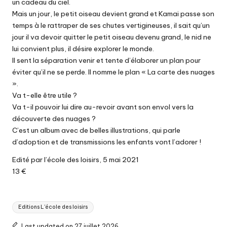
un cadeau du ciel.
Mais un jour, le petit oiseau devient grand et Kamai passe son
temps à le rattraper de ses chutes vertigineuses, il sait qu’un
jour il va devoir quitter le petit oiseau devenu grand, le nid ne
lui convient plus, il désire explorer le monde.
Il sent la séparation venir et tente d’élaborer un plan pour
éviter qu’il ne se perde. Il nomme le plan « La carte des nuages
».
Va t-elle être utile ?
Va t-il pouvoir lui dire au-revoir avant son envol vers la
découverte des nuages ?
C’est un album avec de belles illustrations, qui parle
d’adoption et de transmissions les enfants vont l’adorer !
Edité par l’école des loisirs, 5 mai 2021
13 €
Tags:
Editions L'école des loisirs
Last updated on 27 juillet 2026