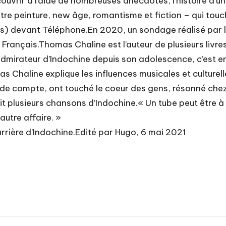
ouvrir à l’aide de nombreuses anecdotes, l’histoire d’
ntre peinture, new âge, romantisme et fiction – qui touc
ions) devant Téléphone.En 2020, un sondage réalisé par 
Français.Thomas Chaline est l’auteur de plusieurs livres
mirateur d’Indochine depuis son adolescence, c’est en sp
as Chaline explique les influences musicales et culturell
 de compte, ont touché le coeur des gens, résonné che
t plusieurs chansons d’Indochine.« Un tube peut être à
 autre affaire. »
 carrière d’Indochine.Edité par Hugo, 6 mai 2021