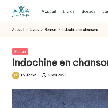
Accueil
Livres
Sorties
Je
Skip
L
to
Des
content
livres
i
Accueil
Livres
Roman
Indochine en chansons
pour
r
tous
les
e
Posted
Roman
goûts,
in
Indochine en chanso
e
des
sorties
t
By
Admin
6 mai 2021
pour
Posted
s
tous
by
les
o
jours.
r