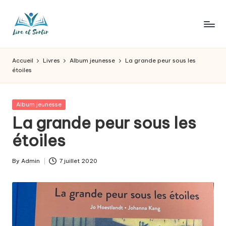
Skip
to
L
Des
content
livres
ir
Accueil
Livres
Album jeunesse
La grande peur sous les
pour
étoiles
e
tous
les
e
goûts,
Posted
Album jeunesse
t
des
in
La grande peur sous les
sorties
s
étoiles
pour
o
tous
les
r
By
Admin
7 juillet 2020
Posted
jours.
by
t
ir