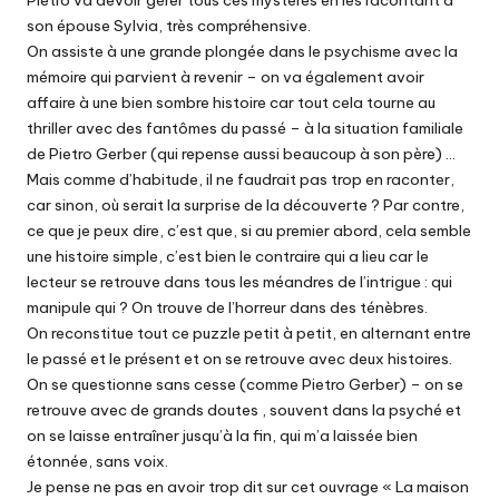
Pietro va devoir gérer tous ces mystères en les racontant à
son épouse Sylvia, très compréhensive.
On assiste à une grande plongée dans le psychisme avec la
mémoire qui parvient à revenir – on va également avoir
affaire à une bien sombre histoire car tout cela tourne au
thriller avec des fantômes du passé – à la situation familiale
de Pietro Gerber (qui repense aussi beaucoup à son père) …
Mais comme d’habitude, il ne faudrait pas trop en raconter,
car sinon, où serait la surprise de la découverte ? Par contre,
ce que je peux dire, c’est que, si au premier abord, cela semble
une histoire simple, c’est bien le contraire qui a lieu car le
lecteur se retrouve dans tous les méandres de l’intrigue : qui
manipule qui ? On trouve de l’horreur dans des ténèbres.
On reconstitue tout ce puzzle petit à petit, en alternant entre
le passé et le présent et on se retrouve avec deux histoires.
On se questionne sans cesse (comme Pietro Gerber) – on se
retrouve avec de grands doutes , souvent dans la psyché et
on se laisse entraîner jusqu’à la fin, qui m’a laissée bien
étonnée, sans voix.
Je pense ne pas en avoir trop dit sur cet ouvrage « La maison