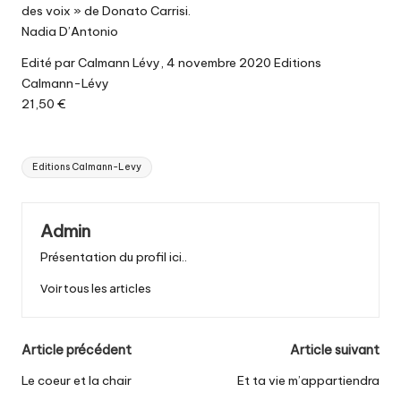
des voix » de Donato Carrisi.
Nadia D’Antonio
Edité par Calmann Lévy, 4 novembre 2020 Editions
Calmann-Lévy
21,50 €
Tags:
Editions Calmann-Levy
Admin
Présentation du profil ici..
Voir tous les articles
Post
Article précédent
Article suivant
navigation
Le coeur et la chair
Et ta vie m’appartiendra