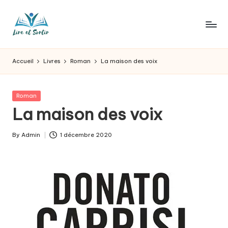
Skip
to
L
Des
content
livres
ir
Accueil
Livres
Roman
La maison des voix
pour
e
tous
les
e
Posted
Roman
goûts,
in
La maison des voix
t
des
sorties
s
By
Admin
1 décembre 2020
pour
Posted
o
tous
by
les
r
jours.
t
ir