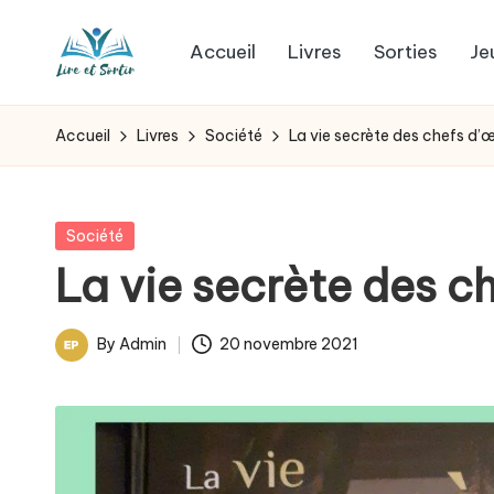
Accueil
Livres
Sorties
Je
Skip
L
to
Des
content
livres
i
Accueil
Livres
Société
La vie secrète des chefs d’
pour
r
tous
les
e
Posted
Société
goûts,
in
La vie secrète des c
e
des
sorties
t
By
Admin
20 novembre 2021
pour
Posted
s
tous
by
les
o
jours.
r