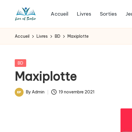
Accueil
Livres
Sorties
Je
Skip
L
to
Des
content
livres
i
Accueil
Livres
BD
Maxiplotte
pour
r
tous
les
e
Posted
BD
goûts,
in
Maxiplotte
e
des
sorties
t
By
Admin
19 novembre 2021
pour
Posted
s
tous
by
les
o
jours.
r