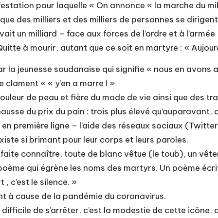
festation pour laquelle « On annonce « la marche du mill
e des milliers et des milliers de personnes se dirigent
 avait un milliard – face aux forces de l’ordre et à l’armé
Quitte à mourir, autant que ce soit en martyre : « Aujou
ar la jeunesse soudanaise qui signifie « nous en avons 
e clament « « y’en a marre ! »
 couleur de peau et fière du mode de vie ainsi que des tra
hausse du prix du pain : trois plus élevé qu’auparavant, 
 en première ligne – l’aide des réseaux sociaux (Twitte
xiste si brimant pour leur corps et leurs paroles.
a faite connaître, toute de blanc vêtue (le toub), un vê
un poème qui égrène les noms des martyrs. Un poème écr
, c’est le silence. »
nt à cause de la pandémie du coronavirus.
t difficile de s’arrêter, c’est la modestie de cette icône,