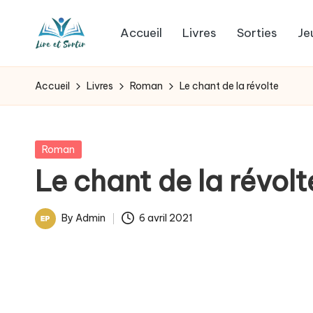
Accueil
Livres
Sorties
Je
Skip
L
to
Des
content
livres
i
Accueil
Livres
Roman
Le chant de la révolte
pour
r
tous
les
e
Posted
Roman
goûts,
in
Le chant de la révolt
e
des
sorties
t
By
Admin
6 avril 2021
pour
Posted
s
tous
by
les
o
jours.
r