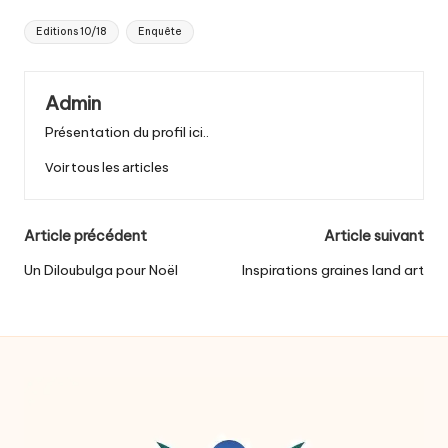
Tags:
Editions 10/18
Enquête
Admin
Présentation du profil ici..
Voir tous les articles
Post
Article précédent
Article suivant
navigation
Un Diloubulga pour Noël
Inspirations graines land art