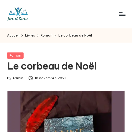
Skip
to
L
Des
content
livres
ir
Accueil
Livres
Roman
Le corbeau de Noël
pour
e
tous
les
e
Posted
Roman
goûts,
in
Le corbeau de Noël
t
des
sorties
s
By
Admin
10 novembre 2021
pour
Posted
o
tous
by
les
r
jours.
t
ir